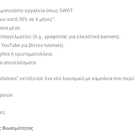
σιμοποιήστε εργαλεία όπως SWOT.
εων κατά 30% σε 6 μήνες”.
ανά μέσο.
επαγγελματίες (π.χ., γραφίστας για ελκυστικά banners).
, YouTube για βίντεο tutorials).
ytics ή ερωτηματολόγια.
τα αποτελέσματα.
Solutions” εκτόξευσε ένα νέο λογισμικό με καμπάνια που περ
υργιών.
ες.
ς Βιωσιμότητας