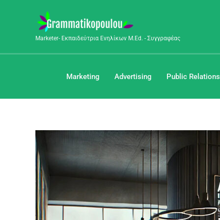
Μετάβαση
στο
περιεχόμενο
Marketer- Εκπαιδεύτρια Ενηλίκων M.Ed. - Συγγραφέας
Marketing
Advertising
Public Relations