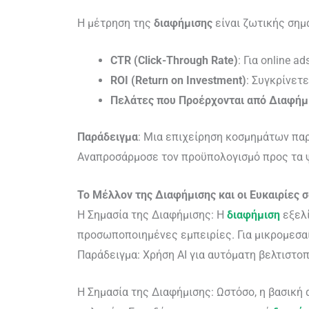
Η μέτρηση της
διαφήμισης
είναι ζωτικής σημ
CTR (Click-Through Rate)
: Για online ad
ROI (Return on Investment)
: Συγκρίνετε
Πελάτες που Προέρχονται από Διαφήμ
Παράδειγμα
: Μια επιχείρηση κοσμημάτων παρ
Αναπροσάρμοσε τον προϋπολογισμό προς τα 
Το Μέλλον της Διαφήμισης και οι Ευκαιρίες 
Η Σημασία της Διαφήμισης: Η
διαφήμιση
εξελί
προσωποποιημένες εμπειρίες. Για μικρομεσαί
Παράδειγμα: Χρήση AI για αυτόματη βελτιστο
Η Σημασία της Διαφήμισης: Ωστόσο, η βασική 