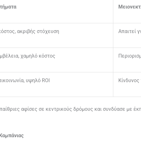
τήματα
Μειονεκτ
κόστος, ακριβής στόχευση
Απαιτεί 
μβέλεια, χαμηλό κόστος
Περιορισ
ικοινωνία, υψηλό ROI
Κίνδυνος
υπαίθριες αφίσες σε κεντρικούς δρόμους και συνδύασε με έ
 Καμπάνιας