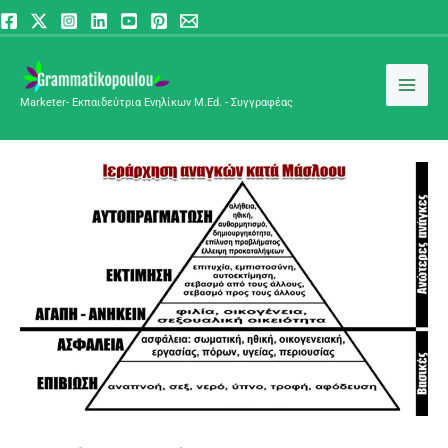
Μετάβαση
Κύλιση
στο
στην
περιεχόμενο
κορυφή
Marketer- Εκπαιδεύτρια Ενηλίκων M.Ed. - Συγγραφέας